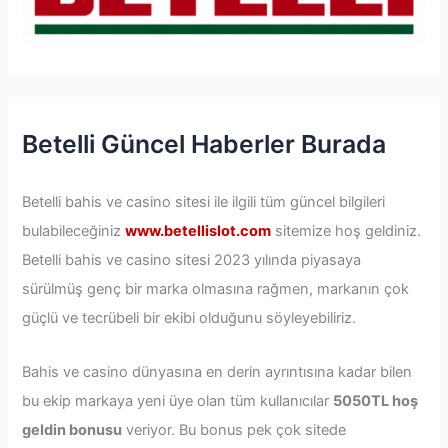
Betelli Güncel Haberler Burada
Betelli bahis ve casino sitesi ile ilgili tüm güncel bilgileri
bulabileceğiniz
www.betellislot.com
sitemize hoş geldiniz.
Betelli bahis ve casino sitesi 2023 yılında piyasaya
sürülmüş genç bir marka olmasına rağmen, markanın çok
güçlü ve tecrübeli bir ekibi olduğunu söyleyebiliriz.
Bahis ve casino dünyasına en derin ayrıntısına kadar bilen
bu ekip markaya yeni üye olan tüm kullanıcılar
5050TL hoş
geldin bonusu
veriyor. Bu bonus pek çok sitede