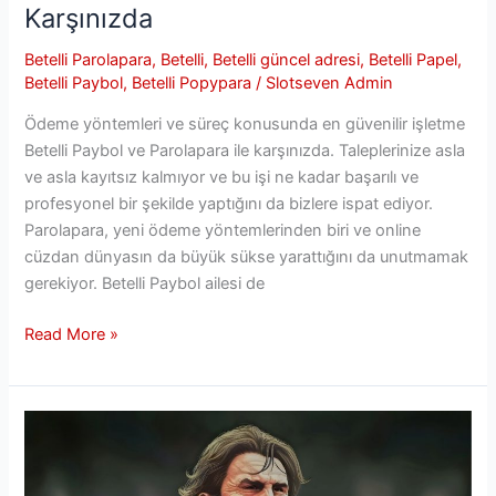
Karşınızda
Betelli Parolapara
,
Betelli
,
Betelli güncel adresi
,
Betelli Papel
,
Betelli Paybol
,
Betelli Popypara
/
Slotseven Admin
Ödeme yöntemleri ve süreç konusunda en güvenilir işletme
Betelli Paybol ve Parolapara ile karşınızda. Taleplerinize asla
ve asla kayıtsız kalmıyor ve bu işi ne kadar başarılı ve
profesyonel bir şekilde yaptığını da bizlere ispat ediyor.
Parolapara, yeni ödeme yöntemlerinden biri ve online
cüzdan dünyasın da büyük sükse yarattığını da unutmamak
gerekiyor. Betelli Paybol ailesi de
Betelli
Read More »
Paybol
ve
Parolapara
ile
Karşınızda