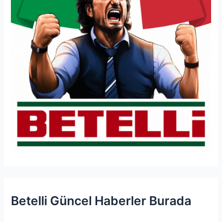
Betelli Güncel Haberler Burada