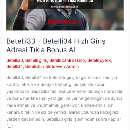
Betelli33 – Betelli34 Hızlı Giriş
Adresi Tıkla Bonus Al
Betelli33
,
Bet elli giriş
,
Betelli canlı casino
,
Betelli üyelik
,
Betelli34
,
Betelli35
/
Slotseven Admin
Betelli33, Betelli34 ve Betelli35 giriş bağlantısını sizler için
kontrol ettik ve markaya herhangi bir şekilde sorun
yaşamadan ulaşabilirsiniz. Güncellemeler oldukça normaldir
ve bunu her firmanın yaptığını ve yerine getirdiğini de ayrıca
ifade etmek ve unutmamak gerekiyor. Endişelerinizi bir
kenara bırakın ve siz de yerinizi alarak yolunuza kaldığınız
yerden devam edin. Betelli33 giriş işleminden sonra kapılar
[…]