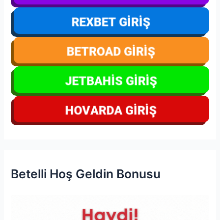
Betelli Hoş Geldin Bonusu