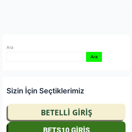
Adresi
Ara
Ara
Sizin İçin Seçtiklerimiz