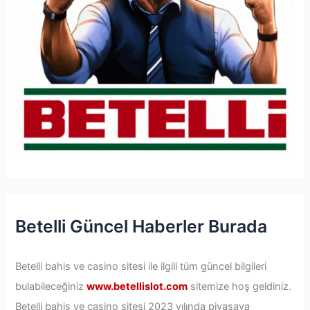
Betelli Güncel Haberler Burada
Betelli bahis ve casino sitesi ile ilgili tüm güncel bilgileri
bulabileceğiniz
www.betellislot.com
sitemize hoş geldiniz.
Betelli bahis ve casino sitesi 2023 yılında piyasaya