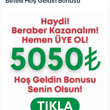
Betelli Hoş Geldin Bonusu