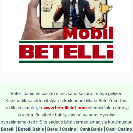
Betelli bahis ve casino sitesi sana kazandırmaya geliyor.
Karizmatik karakteri italyan teknik adam Mario Betelli'den tüm
taktikleri almak için
www.betellislot.com
sitemizi takip etmeyi
unutma. Bu sitede bahis, casino ve şans oyunları
oynatılmamaktadır. Site sadece bilgi vermek amacıyla kurulmuştur.
Betelli | Betelli Bahis | Betelli Casino | Canlı Bahis | Canlı Casino