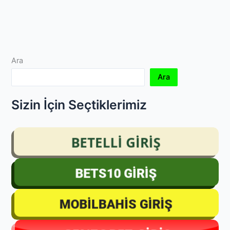
Ara
Ara
Sizin İçin Seçtiklerimiz