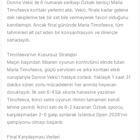
Donna Vekic ile 6 numaralı seribaşı Özbek tenisçi Maria
Timofeeva korttaki yerlerini aldı. Vekic, finale kadar gelene
dek rakiplerine tek bir set bile vermeyerek favori olduğunu
kanıtlamıştı. Ancak final gününde Maria Timofeeva, tüm
tahminleri alt üst eden bir konsantrasyon ve dirençle
sahadaydı.
Timofeeva’nın Kusursuz Stratejisi
Maçın başından itibaren oyunun kontrolünü elinde tutan
Maria Timofeeva, güçlü servisleri ve arka korttaki etkili
vuruşlarıyla Donna Vekic’i hataya zorladı. Yaklaşık 1 saat 31
dakika süren zorlu mücadelenin her anında heyecan
doruktaydı. İlk seti 6-4’lük skorla hanesine yazdıran
Timofeeva, ikinci sette oyunun ritmini tamamen kendi
lehine çevirdi. İkinci seti de 6-2 kazanan Özbek sporcu,
karşılaşmadan 2-0 galip ayrılarak İstanbul Open 2026’nın
şampiyonu olmayı başardı.
Final Karşılaşması Verileri