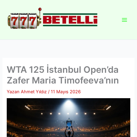
İçeriğe
atla
WTA 125 İstanbul Open’da
Zafer Maria Timofeeva’nın
Yazan
Ahmet Yıldız
/
11 Mayıs 2026