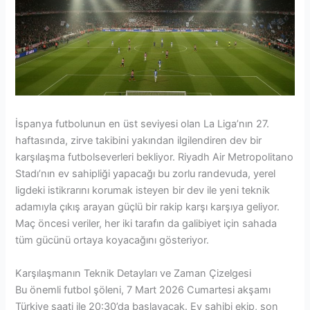
İspanya futbolunun en üst seviyesi olan La Liga’nın 27.
haftasında, zirve takibini yakından ilgilendiren dev bir
karşılaşma futbolseverleri bekliyor. Riyadh Air Metropolitano
Stadı’nın ev sahipliği yapacağı bu zorlu randevuda, yerel
ligdeki istikrarını korumak isteyen bir dev ile yeni teknik
adamıyla çıkış arayan güçlü bir rakip karşı karşıya geliyor.
Maç öncesi veriler, her iki tarafın da galibiyet için sahada
tüm gücünü ortaya koyacağını gösteriyor.
Karşılaşmanın Teknik Detayları ve Zaman Çizelgesi
Bu önemli futbol şöleni, 7 Mart 2026 Cumartesi akşamı
Türkiye saati ile 20:30’da başlayacak. Ev sahibi ekip, son