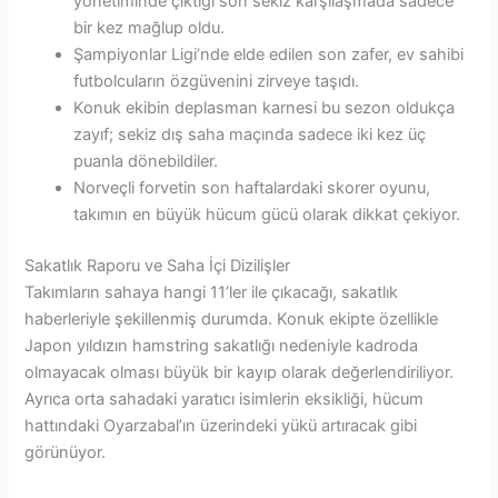
yönetiminde çıktığı son sekiz karşılaşmada sadece
bir kez mağlup oldu.
Şampiyonlar Ligi’nde elde edilen son zafer, ev sahibi
futbolcuların özgüvenini zirveye taşıdı.
Konuk ekibin deplasman karnesi bu sezon oldukça
zayıf; sekiz dış saha maçında sadece iki kez üç
puanla dönebildiler.
Norveçli forvetin son haftalardaki skorer oyunu,
takımın en büyük hücum gücü olarak dikkat çekiyor.
Sakatlık Raporu ve Saha İçi Dizilişler
Takımların sahaya hangi 11’ler ile çıkacağı, sakatlık
haberleriyle şekillenmiş durumda. Konuk ekipte özellikle
Japon yıldızın hamstring sakatlığı nedeniyle kadroda
olmayacak olması büyük bir kayıp olarak değerlendiriliyor.
Ayrıca orta sahadaki yaratıcı isimlerin eksikliği, hücum
hattındaki Oyarzabal’ın üzerindeki yükü artıracak gibi
görünüyor.