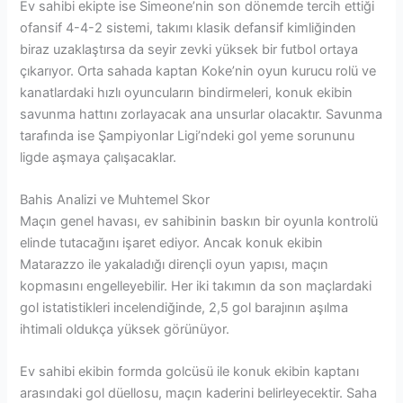
Ev sahibi ekipte ise Simeone’nin son dönemde tercih ettiği
ofansif 4-4-2 sistemi, takımı klasik defansif kimliğinden
biraz uzaklaştırsa da seyir zevki yüksek bir futbol ortaya
çıkarıyor. Orta sahada kaptan Koke’nin oyun kurucu rolü ve
kanatlardaki hızlı oyuncuların bindirmeleri, konuk ekibin
savunma hattını zorlayacak ana unsurlar olacaktır. Savunma
tarafında ise Şampiyonlar Ligi’ndeki gol yeme sorununu
ligde aşmaya çalışacaklar.
Bahis Analizi ve Muhtemel Skor
Maçın genel havası, ev sahibinin baskın bir oyunla kontrolü
elinde tutacağını işaret ediyor. Ancak konuk ekibin
Matarazzo ile yakaladığı dirençli oyun yapısı, maçın
kopmasını engelleyebilir. Her iki takımın da son maçlardaki
gol istatistikleri incelendiğinde, 2,5 gol barajının aşılma
ihtimali oldukça yüksek görünüyor.
Ev sahibi ekibin formda golcüsü ile konuk ekibin kaptanı
arasındaki gol düellosu, maçın kaderini belirleyecektir. Saha