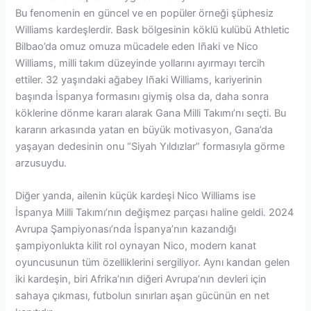
Bu fenomenin en güncel ve en popüler örneği şüphesiz
Williams kardeşlerdir. Bask bölgesinin köklü kulübü Athletic
Bilbao’da omuz omuza mücadele eden Iñaki ve Nico
Williams, milli takım düzeyinde yollarını ayırmayı tercih
ettiler. 32 yaşındaki ağabey Iñaki Williams, kariyerinin
başında İspanya formasını giymiş olsa da, daha sonra
köklerine dönme kararı alarak Gana Milli Takımı’nı seçti. Bu
kararın arkasında yatan en büyük motivasyon, Gana’da
yaşayan dedesinin onu “Siyah Yıldızlar” formasıyla görme
arzusuydu.
Diğer yanda, ailenin küçük kardeşi Nico Williams ise
İspanya Milli Takımı’nın değişmez parçası haline geldi. 2024
Avrupa Şampiyonası’nda İspanya’nın kazandığı
şampiyonlukta kilit rol oynayan Nico, modern kanat
oyuncusunun tüm özelliklerini sergiliyor. Aynı kandan gelen
iki kardeşin, biri Afrika’nın diğeri Avrupa’nın devleri için
sahaya çıkması, futbolun sınırları aşan gücünün en net