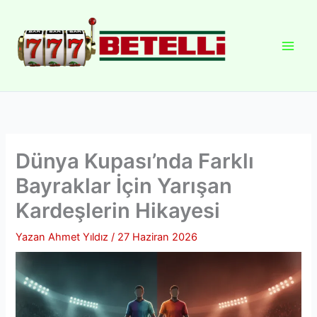
İçeriğe
atla
Dünya Kupası’nda Farklı
Bayraklar İçin Yarışan
Kardeşlerin Hikayesi
Yazan
Ahmet Yıldız
/
27 Haziran 2026