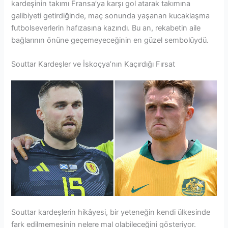
kardeşinin takımı Fransa’ya karşı gol atarak takımına
galibiyeti getirdiğinde, maç sonunda yaşanan kucaklaşma
futbolseverlerin hafızasına kazındı. Bu an, rekabetin aile
bağlarının önüne geçemeyeceğinin en güzel sembolüydü.
Souttar Kardeşler ve İskoçya’nın Kaçırdığı Fırsat
Souttar kardeşlerin hikâyesi, bir yeteneğin kendi ülkesinde
fark edilmemesinin nelere mal olabileceğini gösteriyor.