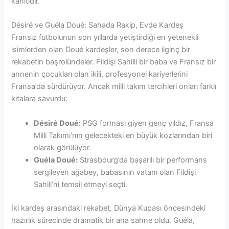
kanıtıdır.
Désiré ve Guéla Doué: Sahada Rakip, Evde Kardeş
Fransız futbolunun son yıllarda yetiştirdiği en yetenekli
isimlerden olan Doué kardeşler, son derece ilginç bir
rekabetin başrolündeler. Fildişi Sahilli bir baba ve Fransız bir
annenin çocukları olan ikili, profesyonel kariyerlerini
Fransa’da sürdürüyor. Ancak milli takım tercihleri onları farklı
kıtalara savurdu:
Désiré Doué:
PSG forması giyen genç yıldız, Fransa
Milli Takımı’nın gelecekteki en büyük kozlarından biri
olarak görülüyor.
Guéla Doué:
Strasbourg’da başarılı bir performans
sergileyen ağabey, babasının vatanı olan Fildişi
Sahili’ni temsil etmeyi seçti.
İki kardeş arasındaki rekabet, Dünya Kupası öncesindeki
hazırlık sürecinde dramatik bir ana sahne oldu. Guéla,