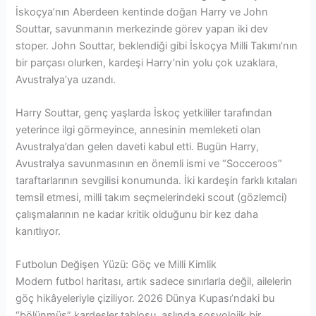
İskoçya’nın Aberdeen kentinde doğan Harry ve John
Souttar, savunmanın merkezinde görev yapan iki dev
stoper. John Souttar, beklendiği gibi İskoçya Milli Takımı’nın
bir parçası olurken, kardeşi Harry’nin yolu çok uzaklara,
Avustralya’ya uzandı.
Harry Souttar, genç yaşlarda İskoç yetkililer tarafından
yeterince ilgi görmeyince, annesinin memleketi olan
Avustralya’dan gelen daveti kabul etti. Bugün Harry,
Avustralya savunmasının en önemli ismi ve “Socceroos”
taraftarlarının sevgilisi konumunda. İki kardeşin farklı kıtaları
temsil etmesi, milli takım seçmelerindeki scout (gözlemci)
çalışmalarının ne kadar kritik olduğunu bir kez daha
kanıtlıyor.
Futbolun Değişen Yüzü: Göç ve Milli Kimlik
Modern futbol haritası, artık sadece sınırlarla değil, ailelerin
göç hikâyeleriyle çiziliyor. 2026 Dünya Kupası’ndaki bu
“bölünmüş” kardeşler tablosu, aslında sosyolojik bir