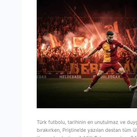
Türk futbolu, tarihinin en unutulmaz ve duyg
bırakırken, Priştine’de yazılan destan tüm ü