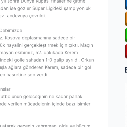
 yıl sonra Dünya Kupası finallerine gitme
ndan ise gözler Süper Lig’deki şampiyonluk
v randevuya çevrildi.
i Cebimizde
iz, Kosova deplasmanına sadece bir
ük hayalini gerçekleştirmek için çıktı. Maçın
akmayan ekibimiz, 52. dakikada Kerem
ndeki golle sahadan 1-0 galip ayrıldı. Orkun
nuşla ağlara gönderen Kerem, sadece bir gol
ren hasretine son verdi.
nsları
utbolunun geleceğinin ne kadar parlak
nde verilen mücadelenin içinde bazı isimler
 atarak gecenin kahramanı oldu ve hücum