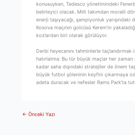
konusuyken, Tedesco yönetimindeki Fenerb
belirleyici olacak. Milli takımdan moralli dö
enerji taşıyacağı, şampiyonluk yarışındaki d
Kosova maçının golcüsü Kerem’in yakaladığı f
kozlardan biri olarak görülüyor.
Derbi heyecanını tahminlerle taçlandırmak i
hatırlatma: Bu tür büyük maçlar her zaman 
kadar saha dışındaki stratejiler de önem taşı
büyük futbol şöleninin keyfini çıkarmaya o
adeta duracak ve nefesler Rams Park’ta tut
←
Önceki Yazı