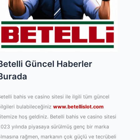
Betelli Güncel Haberler
Burada
etelli bahis ve casino sitesi ile ilgili tüm güncel
ilgileri bulabileceğiniz
www.betellislot.com
itemize hoş geldiniz. Betelli bahis ve casino sitesi
023 yılında piyasaya sürülmüş genç bir marka
lmasına rağmen, markanın çok güçlü ve tecrübeli