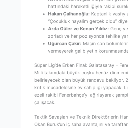
hattındaki hareketliliğiyle rakibi sürekl
Hakan Çalhanoğlu:
Kaptanlık vasfıyl
“Çocukluk hayalim gerçek oldu” diyer
Arda Güler ve Kenan Yıldız:
Genç yete
zorladı ve her pozisyonda tehlike yar
Uğurcan Çakır:
Maçın son bölümlerind
vermeyerek galibiyetin korunmasında
Süper Lig’de Erken Final: Galatasaray – Fe
Milli takımdaki büyük coşku henüz dinmemişk
belirleyecek olan büyük randevu bekliyor. 
kritik mücadelesine ev sahipliği yapacak. L
ezeli rakibi Fenerbahçe’yi ağırlayarak şam
çalışacak.
Taktik Savaşları ve Teknik Direktörlerin Ham
Okan Buruk’un iç saha avantajını ve tarafta