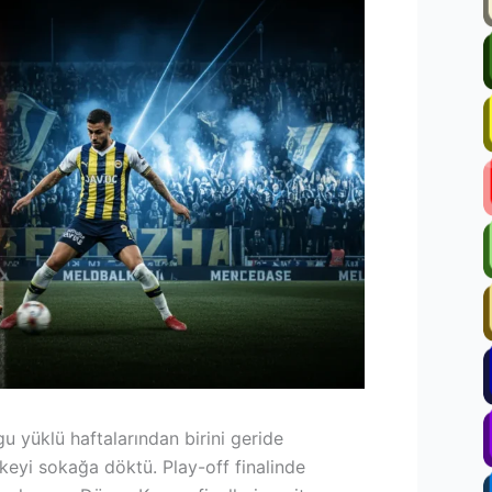
u yüklü haftalarından birini geride
lkeyi sokağa döktü. Play-off finalinde