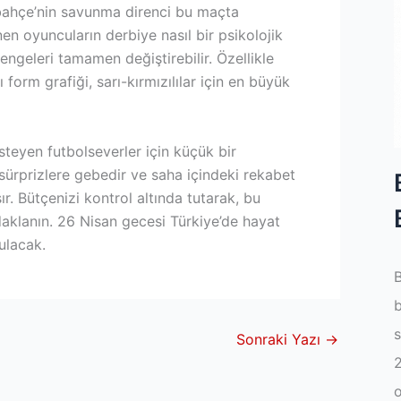
ahçe’nin savunma direnci bu maçta
nen oyuncuların derbiye nasıl bir psikolojik
engeleri tamamen değiştirebilir. Özellikle
orm grafiği, sarı-kırmızılılar için en büyük
steyen futbolseverler için küçük bir
sürprizlere gebedir ve saha içindeki rekabet
r. Bütçenizi kontrol altında tutarak, bu
daklanın. 26 Nisan gecesi Türkiye’de hayat
ulacak.
B
b
s
Sonraki Yazı
→
2
o