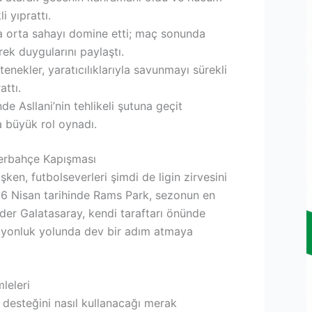
i yıprattı.
a orta sahayı domine etti; maç sonunda
ek duygularını paylaştı.
nekler, yaratıcılıklarıyla savunmayı sürekli
attı.
e Asllani’nin tehlikeli şutuna geçit
 büyük rol oynadı.
nerbahçe Kapışması
en, futbolseverleri şimdi de ligin zirvesini
26 Nisan tarihinde Rams Park, sezonun en
ider Galatasaray, kendi taraftarı önünde
piyonluk yolunda dev bir adım atmaya
leleri
r desteğini nasıl kullanacağı merak