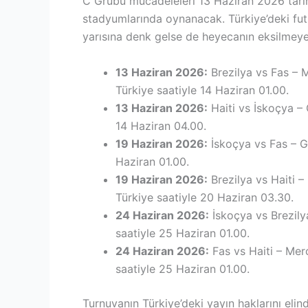
C Grubu mücadeleleri 13 Haziran 2026 tari
stadyumlarında oynanacak. Türkiye’deki futb
yarısına denk gelse de heyecanın eksilmeyec
13 Haziran 2026:
Brezilya vs Fas – 
Türkiye saatiyle 14 Haziran 01.00.
13 Haziran 2026:
Haiti vs İskoçya – 
14 Haziran 04.00.
19 Haziran 2026:
İskoçya vs Fas – Gi
Haziran 01.00.
19 Haziran 2026:
Brezilya vs Haiti – 
Türkiye saatiyle 20 Haziran 03.30.
24 Haziran 2026:
İskoçya vs Brezily
saatiyle 25 Haziran 01.00.
24 Haziran 2026:
Fas vs Haiti – Mer
saatiyle 25 Haziran 01.00.
Turnuvanın Türkiye’deki yayın haklarını eli