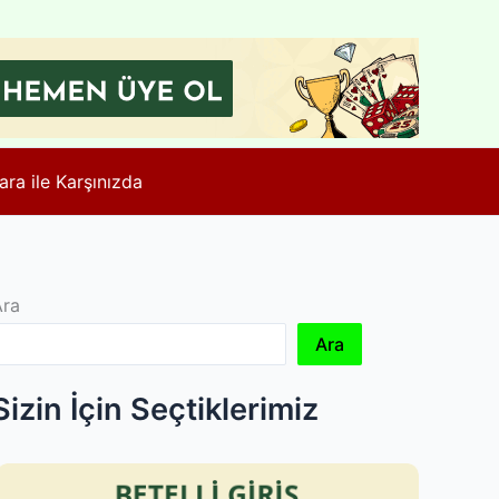
ara ile Karşınızda
Ara
Ara
Sizin İçin Seçtiklerimiz