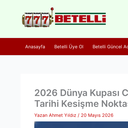
İçeriğe
atla
Anasayfa
Betelli Üye Ol
Betelli Güncel A
2026 Dünya Kupası C
Tarihi Kesişme Noktas
Yazan
Ahmet Yıldız
/
20 Mayıs 2026