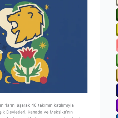
ırlarını aşarak 48 takımın katılımıyla
şik Devletleri, Kanada ve Meksika’nın