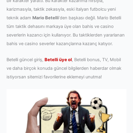
bir karakter yarattı. Bu karakter kazanma hırsıyla,
karizmasıyla, taktik zekasıyla, eski italyan futbolcu yeni
teknik adam
Mario Betelli
‘den başkası değil. Mario Betelli
tüm taktik dehasını markaya üye olan bahis ve casino
severlerin kazancı için kullanıyor. Bu taktiklerden yararlanan
bahis ve casino severler kazançlarına kazanç katıyor.
Betelli güncel giriş,
Betelli üye ol
, Betelli bonus, TV, Mobil
ve daha birçok konuda güncel bilgilerden haberdar olmak
istiyorsan sitemizi favorilerine eklemeyi unutma!