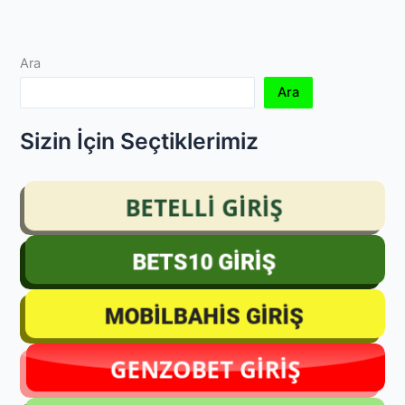
Ara
Ara
Sizin İçin Seçtiklerimiz