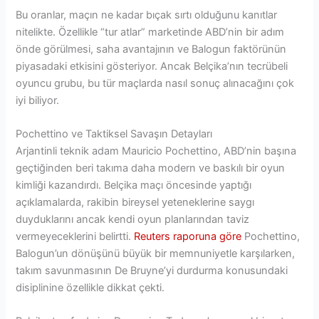
Bu oranlar, maçın ne kadar bıçak sırtı olduğunu kanıtlar
nitelikte. Özellikle “tur atlar” marketinde ABD’nin bir adım
önde görülmesi, saha avantajının ve Balogun faktörünün
piyasadaki etkisini gösteriyor. Ancak Belçika’nın tecrübeli
oyuncu grubu, bu tür maçlarda nasıl sonuç alınacağını çok
iyi biliyor.
Pochettino ve Taktiksel Savaşın Detayları
Arjantinli teknik adam Mauricio Pochettino, ABD’nin başına
geçtiğinden beri takıma daha modern ve baskılı bir oyun
kimliği kazandırdı. Belçika maçı öncesinde yaptığı
açıklamalarda, rakibin bireysel yeteneklerine saygı
duyduklarını ancak kendi oyun planlarından taviz
vermeyeceklerini belirtti.
Reuters raporuna göre
Pochettino,
Balogun’un dönüşünü büyük bir memnuniyetle karşılarken,
takım savunmasının De Bruyne’yi durdurma konusundaki
disiplinine özellikle dikkat çekti.