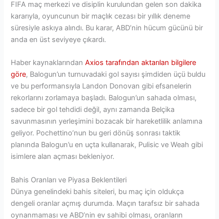
FIFA maç merkezi ve disiplin kurulundan gelen son dakika
kararıyla, oyuncunun bir maçlık cezası bir yıllık deneme
süresiyle askıya alındı. Bu karar, ABD’nin hücum gücünü bir
anda en üst seviyeye çıkardı.
Haber kaynaklarından
Axios tarafından aktarılan bilgilere
göre
, Balogun’un turnuvadaki gol sayısı şimdiden üçü buldu
ve bu performansıyla Landon Donovan gibi efsanelerin
rekorlarını zorlamaya başladı. Balogun’un sahada olması,
sadece bir gol tehdidi değil, aynı zamanda Belçika
savunmasının yerleşimini bozacak bir hareketlilik anlamına
geliyor. Pochettino’nun bu geri dönüş sonrası taktik
planında Balogun’u en uçta kullanarak, Pulisic ve Weah gibi
isimlere alan açması bekleniyor.
Bahis Oranları ve Piyasa Beklentileri
Dünya genelindeki bahis siteleri, bu maç için oldukça
dengeli oranlar açmış durumda. Maçın tarafsız bir sahada
oynanmaması ve ABD’nin ev sahibi olması, oranların