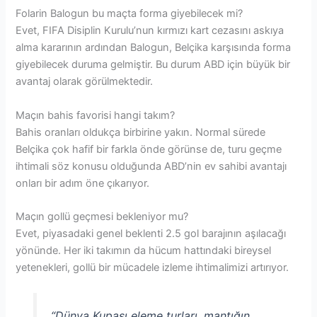
Folarin Balogun bu maçta forma giyebilecek mi?
Evet, FIFA Disiplin Kurulu’nun kırmızı kart cezasını askıya
alma kararının ardından Balogun, Belçika karşısında forma
giyebilecek duruma gelmiştir. Bu durum ABD için büyük bir
avantaj olarak görülmektedir.
Maçın bahis favorisi hangi takım?
Bahis oranları oldukça birbirine yakın. Normal sürede
Belçika çok hafif bir farkla önde görünse de, turu geçme
ihtimali söz konusu olduğunda ABD’nin ev sahibi avantajı
onları bir adım öne çıkarıyor.
Maçın gollü geçmesi bekleniyor mu?
Evet, piyasadaki genel beklenti 2.5 gol barajının aşılacağı
yönünde. Her iki takımın da hücum hattındaki bireysel
yetenekleri, gollü bir mücadele izleme ihtimalimizi artırıyor.
“Dünya Kupası eleme turları, mantığın