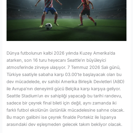
Dünya futbolunun kalbi 2026 yılında Kuzey Amerika’da
atarken, son 16 turu heyecanı Seattle’ın büyüleyici
atmosferinde zirveye ulaşıyor. 7 Temmuz 2026 Salı günü,
Türkiye saatiyle sabaha karşı 03.00’te başlayacak olan bu
dev mücadelede, ev sahibi Amerika Birleşik Devletleri (ABD)
ile Avrupa’nın deneyimli gücü Belçika karşı karşıya geliyor.
Seattle Stadium’un ev sahipliği yapacağı bu tarihi randevu,
sadece bir çeyrek final bileti için değil, aynı zamanda iki
farklı futbol ekolünün üstünlük mücadelesine sahne olacak.
Bu maçın galibini ise çeyrek finalde Portekiz ile İspanya
arasındaki dev eşleşmeden gelecek takım bekliyor olacak.