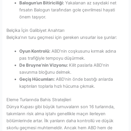
Balogun’un Bitiriciliği:
Yakalanan az sayıdaki net
fırsatın Balogun tarafından gole çevrilmesi hayati
önem taşıyor.
Belçika İçin Galibiyet Anahtarı
Belçika’nın turu geçmesi için gereken unsurlar ise şunlar:
Oyun Kontrolü:
ABD’nin coşkusunu kırmak adına
pas trafiğiyle tempoyu düşürmek.
De Bruyne’nin Vizyonu:
Kilit paslarla ABD’nin
savunma bloğunu delmek.
Geçiş Hücumları:
ABD’nin önde bastığı anlarda
kaptırılan toplarla hızlı hücuma çıkmak.
Eleme Turlarında Bahis Stratejileri
Dünya Kupası gibi büyük turnuvaların son 16 turlarında,
takımların risk alma iştahı genellikle maçın ilerleyen
bölümlerinde artar. İlk yarıların daha kontrollü ve düşük
skorlu geçmesi muhtemeldir. Ancak hem ABD hem de